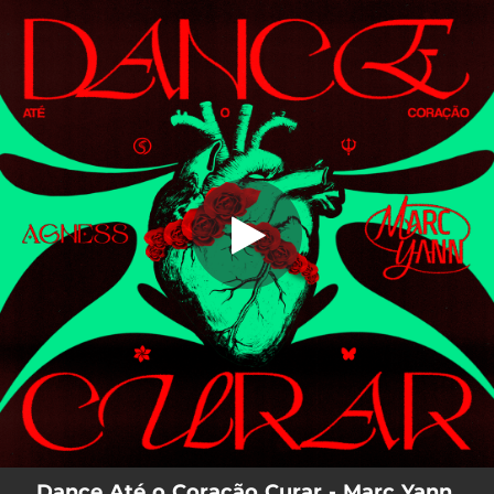
.
Dance Até o Coração Curar
You're all set!
02:50
Dance Até o Coração Curar
Dance Até o Coração Curar - Marc Yann,