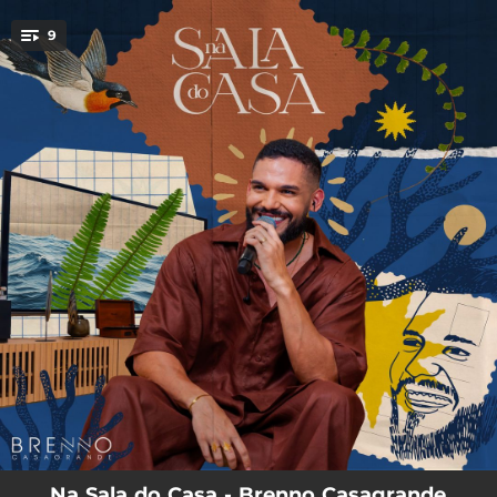
.
9
You're all set!
03:05
Protetor de Anjo
02:47
Quero Te Encontrar
03:32
Açaí No Pote
03:32
Coração de Bola
02:51
Mil Saudades
03:07
Sereia
03:50
Passarinho
02:52
Sem Pretensão
03:08
Água de Desejo
Na Sala do Casa - Brenno Casagrande