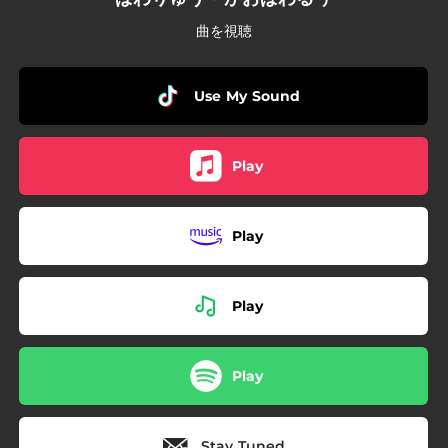
曲を視聴
Use My Sound
Play
Play
Play
Play
Stay Tuned