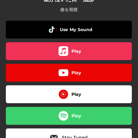
曲を視聴
Use My Sound
Play
Play
Play
Play
Stay Tuned