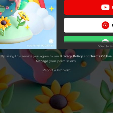
AINOYU-TOPIA
Scroll to s
By using this service you agree to our
Privacy Policy
and
Terms Of Use
.
Do
Manage
your permissions
Report a Problem
Stay