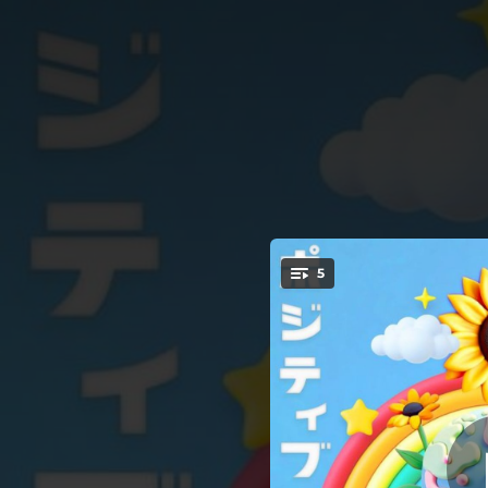
.
5
ポジ
You're all set!
03:56
04:44
03:30
03:58