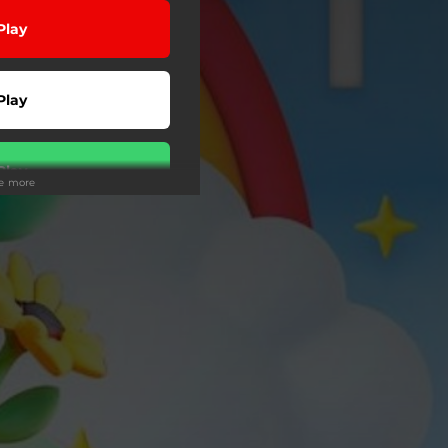
Play
Play
Play
ee more
wnload
 Tuned