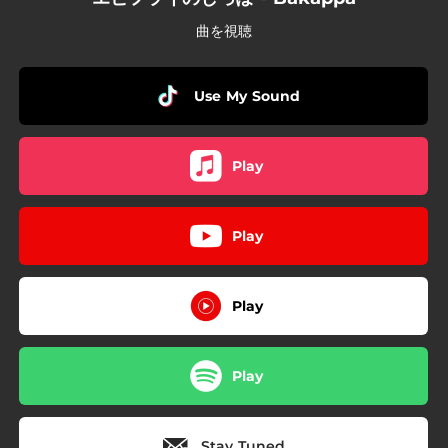
曲を視聴
Use My Sound
Play
Play
Play
Play
Stay Tuned