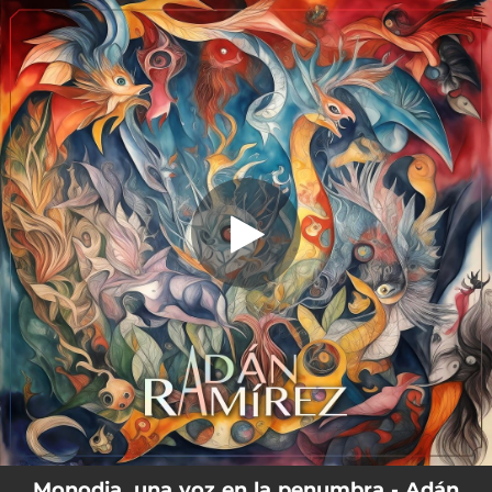
.
Monodia, una Voz en la Penumbra
You're all set!
02:10
Monodia, una Voz en la Penumbra
Monodia, una voz en la penumbra - Adán