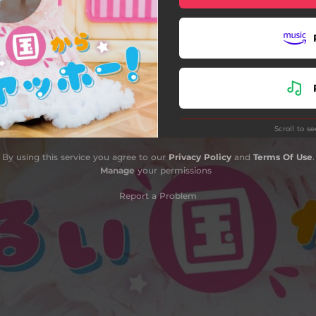
Scroll to s
By using this service you agree to our
Privacy Policy
and
Terms Of Use
.
Manage
your permissions
Report a Problem
Do