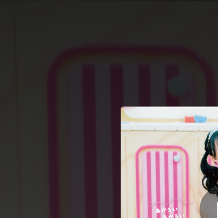
.
あかるい
You're all set!
04:39