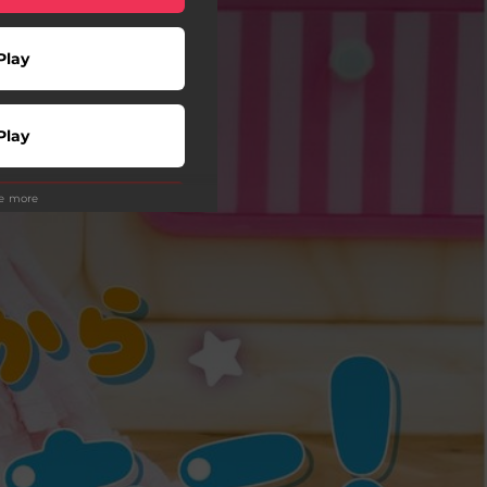
Play
Play
ee more
Play
Play
Play
wnload